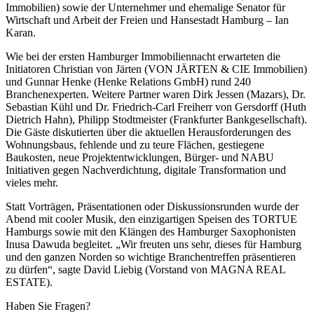
Immobilien) sowie der Unternehmer und ehemalige Senator für
Wirtschaft und Arbeit der Freien und Hansestadt Hamburg – Ian
Karan.
Wie bei der ersten Hamburger Immobiliennacht erwarteten die
Initiatoren Christian von Järten (VON JÄRTEN & CIE Immobilien)
und Gunnar Henke (Henke Relations GmbH) rund 240
Branchenexperten. Weitere Partner waren Dirk Jessen (Mazars), Dr.
Sebastian Kühl und Dr. Friedrich‐Carl Freiherr von Gersdorff (Huth
Dietrich Hahn), Philipp Stodtmeister (Frankfurter Bankgesellschaft).
Die Gäste diskutierten über die aktuellen Herausforderungen des
Wohnungsbaus, fehlende und zu teure Flächen, gestiegene
Baukosten, neue Projektentwicklungen, Bürger‐ und NABU
Initiativen gegen Nachverdichtung, digitale Transformation und
vieles mehr.
Statt Vorträgen, Präsentationen oder Diskussionsrunden wurde der
Abend mit cooler Musik, den einzigartigen Speisen des TORTUE
Hamburgs sowie mit den Klängen des Hamburger Saxophonisten
Inusa Dawuda begleitet. „Wir freuten uns sehr, dieses für Hamburg
und den ganzen Norden so wichtige Branchentreffen präsentieren
zu dürfen“, sagte David Liebig (Vorstand von MAGNA REAL
ESTATE).
Haben Sie Fragen?