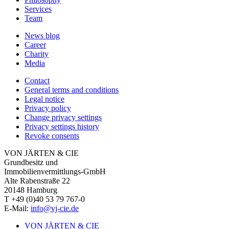
Services
Team
News blog
Career
Charity
Media
Contact
General terms and conditions
Legal notice
Privacy policy
Change privacy settings
Privacy settings history
Revoke consents
VON JÄRTEN & CIE
Grundbesitz und
Immobilien­vermittlungs-GmbH
Alte Rabenstraße 22
20148 Hamburg
T +49 (0)40 53 79 767-0
E-Mail:
info@vj-cie.de
VON JÄRTEN & CIE